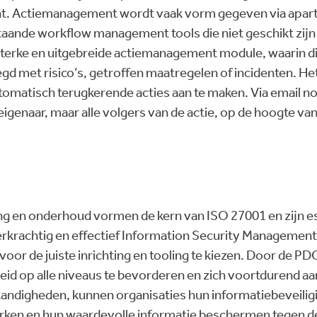
t. Actiemanagement wordt vaak vorm gegeven via aparte 
taande workflow management tools die niet geschikt zijn
sterke en uitgebreide actiemanagement module, waarin d
d met risico’s, getroffen maatregelen of incidenten. He
omatisch terugkerende acties aan te maken. Via email noti
-eigenaar, maar alle volgers van de actie, op de hoogte v
g en onderhoud vormen de kern van ISO 27001 en zijn es
rkrachtig en effectief Information Security Management
voor de juiste inrichting en tooling te kiezen. Door de PD
id op alle niveaus te bevorderen en zich voortdurend aa
ndigheden, kunnen organisaties hun informatiebeveilig
rken en hun waardevolle informatie beschermen tegen 