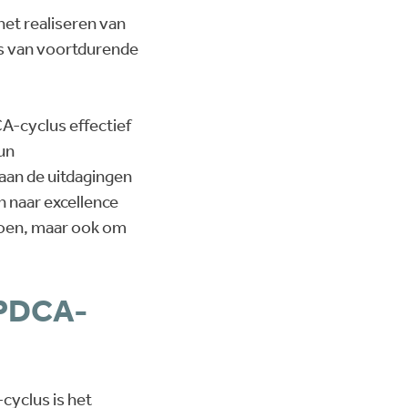
et realiseren van
eis van voortdurende
A-cyclus effectief
un
aan de uitdagingen
n naar excellence
ldoen, maar ook om
 PDCA-
yclus is het