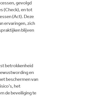
ocessen, gevolgd
s (Check), en tot
essen (Act). Deze
un ervaringen, zich
raktijken blijven
ist betrokkenheid
n bewustwording en
 het beschermen van
sico’s, het
m de beveiliging te