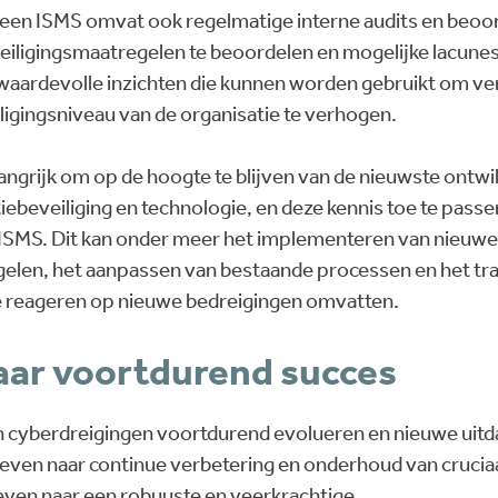
een ISMS omvat ook regelmatige interne audits en beoo
veiligingsmaatregelen te beoordelen en mogelijke lacunes 
waardevolle inzichten die kunnen worden gebruikt om ve
ligingsniveau van de organisatie te verhogen.
langrijk om op de hoogte te blijven van de nieuwste ontwi
ebeveiliging en technologie, en deze kennis toe te passe
 ISMS. Dit kan onder meer het implementeren van nieuw
elen, het aanpassen van bestaande processen en het tr
reageren op nieuwe bedreigingen omvatten.
aar voortdurend succes
n cyberdreigingen voortdurend evolueren en nieuwe uitda
reven naar continue verbetering en onderhoud van crucia
reven naar een robuuste en veerkrachtige