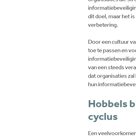
informatiebeveiligi
dit doel, maar het i
verbetering.
Door een cultuur va
toe te passen en vo
informatiebeveiligi
van een steeds vera
dat organisaties za
hun informatiebeveil
Hobbels b
cyclus
Een veelvoorkomend