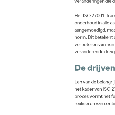
veranderingen die 
Het ISO 27001-frame
onderhoud in alle a
aangemoedigd, maar 
norm. Dit betekent 
verbeteren van hun
veranderende dreig
De drijve
Een van de belangri
het kader van ISO 2
proces vormt het f
realiseren van cont