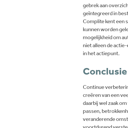
gebrek aan overzich
geïntegreerd in bes
Complite kent een 
kunnen worden geleg
mogelijkheid om aut
niet alleen de actie
in het actiepunt.
Conclusie
Continue verbeterin
creëren van een vee
daarbij wel zaak om 
passen, betrokkenhe
veranderende omsta
voortdurend verste