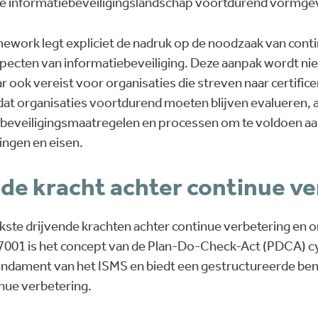
de informatiebeveiligingslandschap voortdurend vormge
work legt expliciet de nadruk op de noodzaak van conti
specten van informatiebeveiliging. Deze aanpak wordt nie
ook vereist voor organisaties die streven naar certifice
dat organisaties voortdurend moeten blijven evalueren,
 beveiligingsmaatregelen en processen om te voldoen aa
ingen en eisen.
nde kracht achter continue v
jkste drijvende krachten achter continue verbetering en
7001 is het concept van de Plan-Do-Check-Act (PDCA) cyc
undament van het ISMS en biedt een gestructureerde ben
inue verbetering.