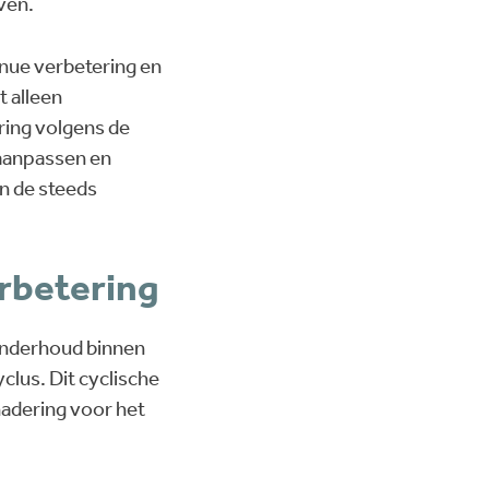
ven.
nue verbetering en
t alleen
ring volgens de
 aanpassen en
n de steeds
erbetering
 onderhoud binnen
lus. Dit cyclische
adering voor het