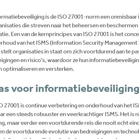
formatiebeveiliging is de ISO 27001-norm een onmisbaar
nisaties die streven naar het beheersen en beschermen
tie. Een van de kernprincipes van ISO 27001 is het conc
erhoud van het ISMS (Information Security Management
telt organisaties in staat om zich voortdurend aan te p
gingen en risico’s, waardoor ze hun informatiebeveiligi
 optimaliseren en versterken.
s voor informatiebeveiligin
SO 27001 is continue verbetering en onderhoud van het 
aar een steeds robuuster en veerkrachtiger ISMS. Het is n
, maar eerder een voortdurende reis die nooit echt eindi
ien de voortdurende evolutie van bedreigingen en techno