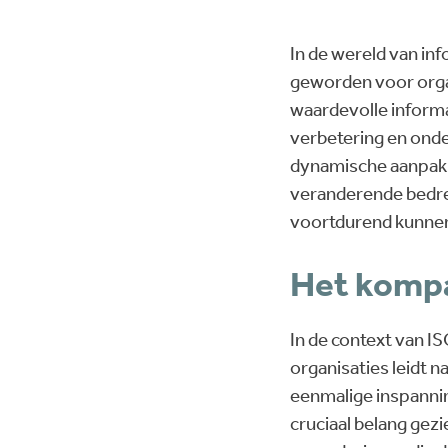
In de wereld van in
geworden voor orga
waardevolle informa
verbetering en ond
dynamische aanpak s
veranderende bedrei
voortdurend kunnen
Het kompa
In de context van I
organisaties leidt n
eenmalige inspanning
cruciaal belang gez