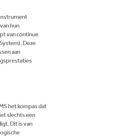
 instrument
 van hun
ept van continue
 System). Deze
assen aan
ngsprestaties
g
ISMS het kompas dat
iet slechts een
gt. Dit is van
logische