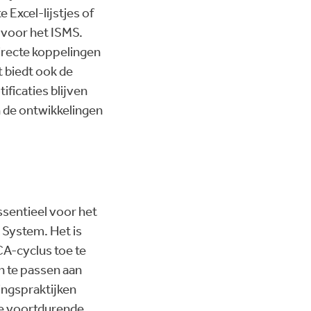
Excel-lijstjes of
 voor het ISMS.
irecte koppelingen
t biedt ook de
ficaties blijven
an de ontwikkelingen
sentieel voor het
 System. Het is
CA-cyclus toe te
n te passen aan
ingspraktijken
de voortdurende