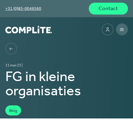
Contact
+31 (0)85-0046560
11 mei 23 |
FG in kleine
organisaties
Blog