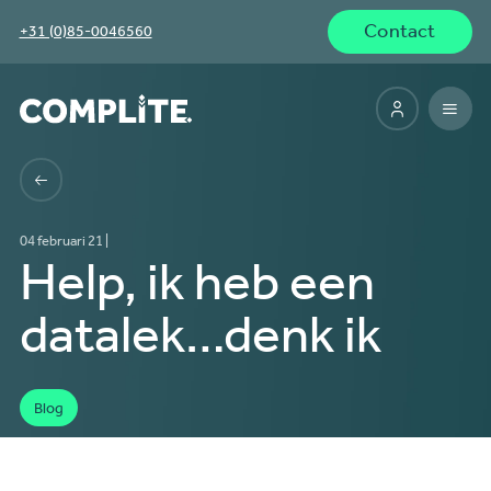
Contact
+31 (0)85-0046560
04 februari 21 |
Help, ik heb een
datalek…denk ik
Blog