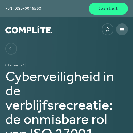
Contact
+31 (0)85-0046560
01 maart 24 |
Cyberveiligheid in
de
verblijfsrecreatie:
de onmisbare rol