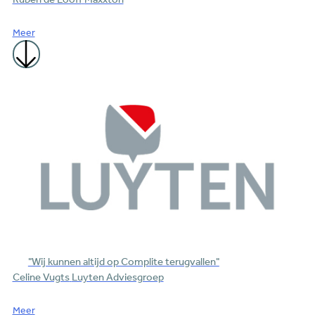
Meer
"Wij kunnen altijd op Complite terugvallen"
Celine Vugts
Luyten Adviesgroep
Meer