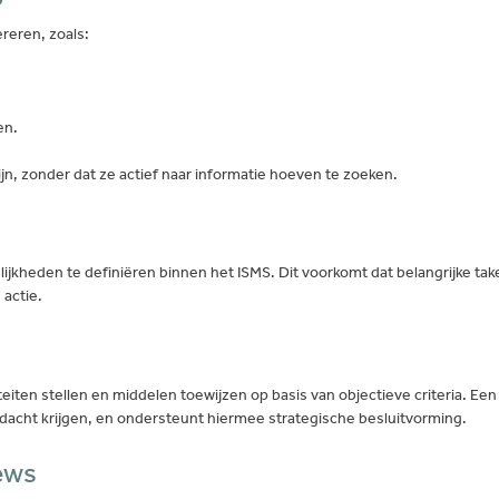
eren, zoals:
en.
zijn, zonder dat ze actief naar informatie hoeven te zoeken.
kheden te definiëren binnen het ISMS. Dit voorkomt dat belangrijke taken
actie.
en stellen en middelen toewijzen op basis van objectieve criteria. Een G
dacht krijgen, en ondersteunt hiermee strategische besluitvorming.
iews