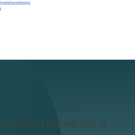
rmatiebeveiliging
4
 efficiënt beheer van je