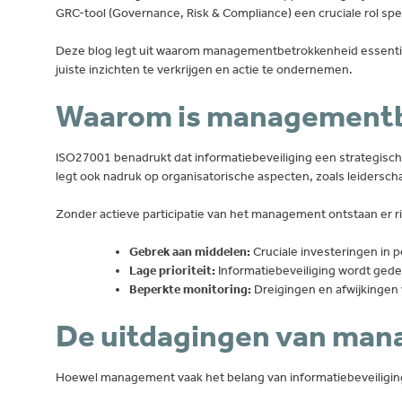
GRC-tool (Governance, Risk & Compliance) een cruciale rol spe
Deze blog legt uit waarom managementbetrokkenheid essentie
juiste inzichten te verkrijgen en actie te ondernemen.
Waarom is managementbet
ISO27001 benadrukt dat informatiebeveiliging een strategische
legt ook nadruk op organisatorische aspecten, zoals leidersc
Zonder actieve participatie van het management ontstaan er ri
Gebrek aan middelen:
Cruciale investeringen in p
Lage prioriteit:
Informatiebeveiliging wordt gede
Beperkte monitoring:
Dreigingen en afwijkingen 
De uitdagingen van ma
Hoewel management vaak het belang van informatiebeveiliging 