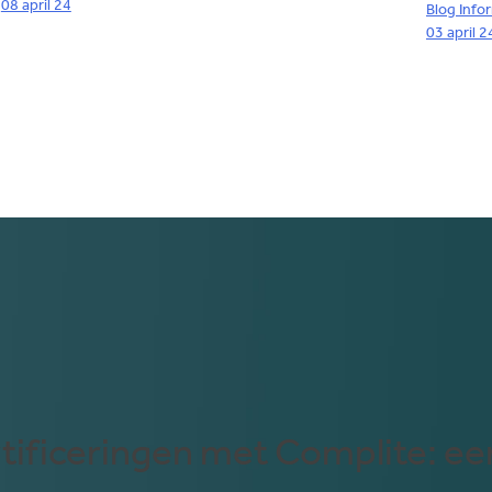
08 april 24
Blog
Info
03 april 2
tificeringen met Complite: een