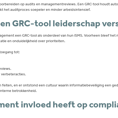
oorbereiden op audits en managementreviews. Een GRC-tool houdt automat
akt het auditproces soepeler en minder arbeidsintensief.
een GRC-tool leiderschap ver
nagement een GRC-tool als onderdeel van hun ISMS. Voorheen bleef het 
tie en onduidelijkheid over prioriteiten.
toegang tot:
eviews.
 verbeteracties.
feiten, en er ontstond een cultuur waarin informatiebeveiliging een gede
 interne betrokkenheid.
ent invloed heeft op compli