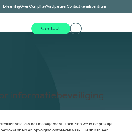
E-learning
Over Complite
Word partner
Contact
Kenniscentrum
Tarieven
Contact
mo software aan
features van
 informatiebeveiliging
betrokkenheid van het management. Toch zien we in de praktijk
 betrokkenheid en opvolging ontbreken vaak. Hierin kan een