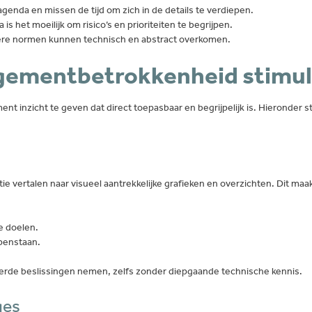
enda en missen de tijd om zich in de details te verdiepen.
is het moeilijk om risico’s en prioriteiten te begrijpen.
re normen kunnen technisch en abstract overkomen.
gementbetrokkenheid stimul
nt inzicht te geven dat direct toepasbaar en begrijpelijk is. Hieronder
e vertalen naar visueel aantrekkelijke grafieken en overzichten. Dit maa
e doelen.
penstaan.
rde beslissingen nemen, zelfs zonder diepgaande technische kennis.
ges