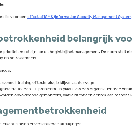
len.
el is voor een
effectief ISMS (Information Security Management Syste
rokkenheid belangrijk voor
 prioriteit moet zijn, en dit begint bij het management. De norm stelt n
hap en betrokkenheid.
sico’s:
ersoneel, training of technologie blijven achterwege.
gradeerd tot een “IT-probleem” in plaats van een organisatiebrede veran
worden onvoldoende gemonitord, wat leidt tot een gebrek aan responsivi
nagementbetrokkenheid
erkent, spelen er verschillende uitdagingen: