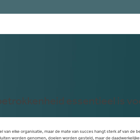
ftware
Branches
Consultancy
Audit management
rwijs
27001 consultancy
27001 Audit
Software & IT
AVG consultancy
Informatiebeveiliging
OMPLITE TOOL
DEMO SOFTWARE
eatiesector
ekijk welk software pakket
Vraag onze de
et meest geschikt is voor
en ontdek alle 
ouw bedrijf
Complite
okkenheid essentieel is voor
l van elke organisatie, maar de mate van succes hangt sterk af van de 
sluiten worden genomen, doelen worden gesteld, maar de daadwerkelijke